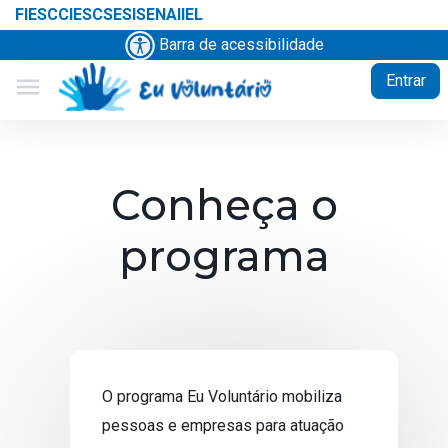
FIESC
CIESC
SESI
SENAI
IEL
Barra de acessibilidade
Entrar
menu
Conheça o
programa
O programa Eu Voluntário mobiliza
pessoas e empresas para atuação