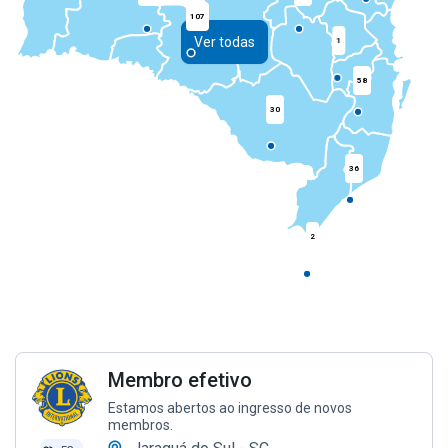
107
Ver todas
1
58
30
36
2
Membro efetivo
Estamos abertos ao ingresso de novos
membros.