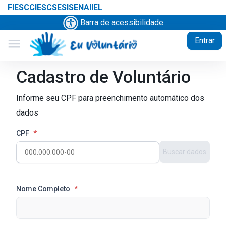
FIESC
CIESC
SESI
SENAI
IEL
Barra de acessibilidade
Entrar
menu
Cadastro de Voluntário
Informe seu CPF para preenchimento automático dos
dados
CPF
*
Buscar dados
Nome Completo
*