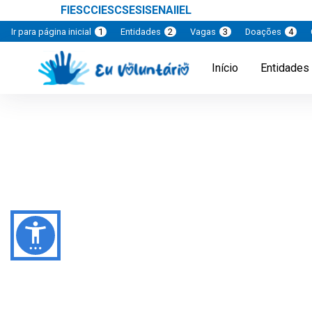
FIESC
CIESC
SESI
SENAI
IEL
Ir para página inicial
1
Entidades
2
Vagas
3
Doações
4
Início
Entidades