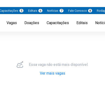
Capacitações
5
Editais
6
Notícias
7
Fale Conosco
8
Roda
Vagas
Doações
Capacitações
Editais
Notíc
Essa vaga não está mais disponível.
Ver mais vagas