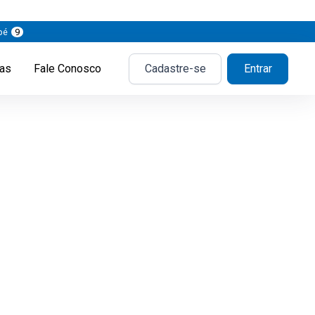
pé
9
ias
Fale Conosco
Cadastre-se
Entrar