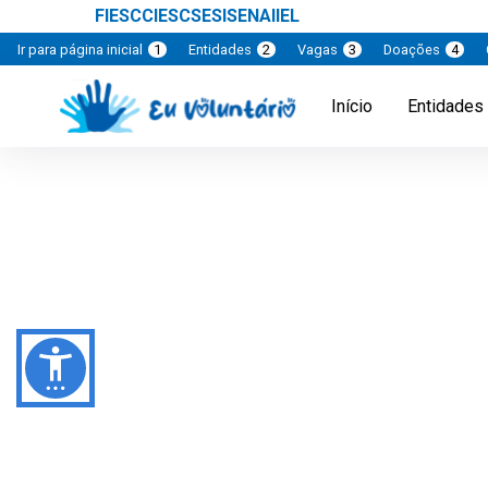
FIESC
CIESC
SESI
SENAI
IEL
Ir para página inicial
1
Entidades
2
Vagas
3
Doações
4
Início
Entidades