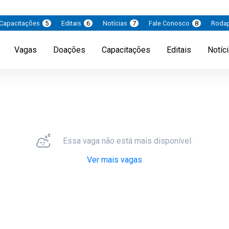
Capacitações
5
Editais
6
Notícias
7
Fale Conosco
8
Roda
Vagas
Doações
Capacitações
Editais
Notíc
Essa vaga não está mais disponível.
Ver mais vagas