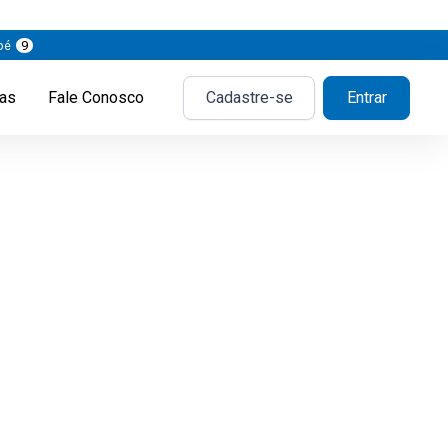
pé
9
ias
Fale Conosco
Cadastre-se
Entrar