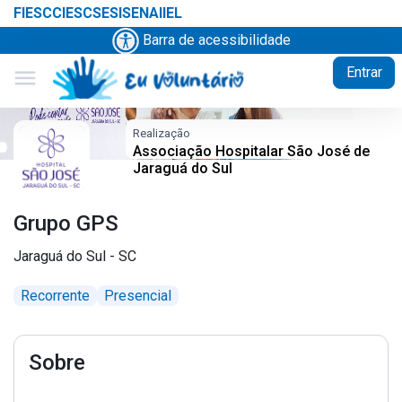
FIESC
CIESC
SESI
SENAI
IEL
Barra de acessibilidade
Entrar
menu
Realização
Associação Hospitalar São José de
Jaraguá do Sul
Grupo GPS
Jaraguá do Sul - SC
Recorrente
Presencial
Sobre