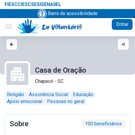
FIESC
CIESC
SESI
SENAI
IEL
Barra de acessibilidade
Entrar
menu
Casa de Oração
Chapecó - SC
Religião
Assistência Social
Educação
Apoio emocional
Pessoas no geral
Sobre
100 beneficiários