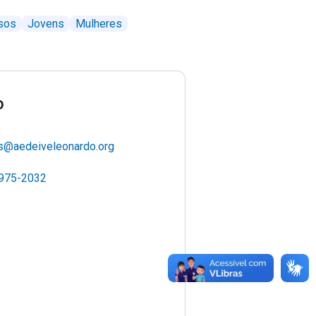
sos
Jovens
Mulheres
o
os@aedeiveleonardo.org
7975-2032