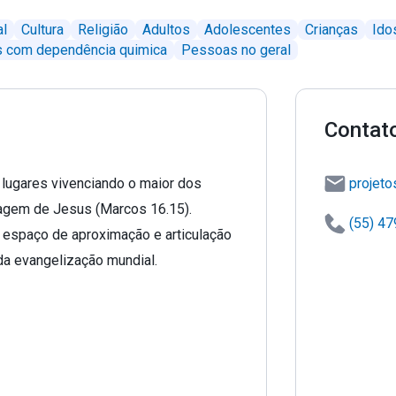
al
Cultura
Religião
Adultos
Adolescentes
Crianças
Ido
 com dependência quimica
Pessoas no geral
Contat
 lugares vivenciando o maior dos
projet
sagem de Jesus (Marcos 16.15).
(55) 4
m espaço de aproximação e articulação
da evangelização mundial.