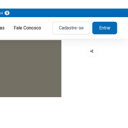
pé
9
ias
Fale Conosco
Cadastre-se
Entrar