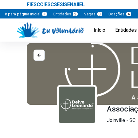
FIESC
CIESC
SESI
SENAI
IEL
Ir para página inicial
1
Entidades
2
Vagas
3
Doações
4
Início
Entidades
Associaç
Joinville - SC