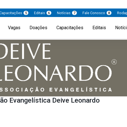
Capacitações
5
Editais
6
Notícias
7
Fale Conosco
8
Roda
Vagas
Doações
Capacitações
Editais
Notíc
ão Evangelística Deive Leonardo