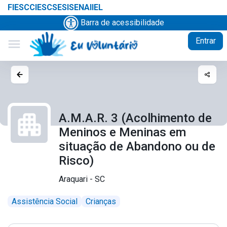
FIESC
CIESC
SESI
SENAI
IEL
Barra de acessibilidade
Entrar
menu
A.M.A.R. 3 (Acolhimento de
Meninos e Meninas em
situação de Abandono ou de
Risco)
Araquari - SC
Assistência Social
Crianças