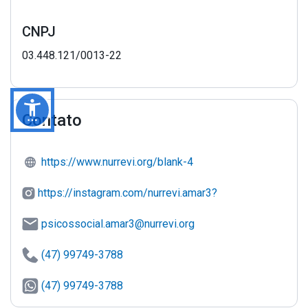
CNPJ
03.448.121/0013-22
Contato
https://www.nurrevi.org/blank-4
https://instagram.com/nurrevi.amar3?
igshid=NjIwNzIyMDk2Mg==
psicossocial.amar3@nurrevi.org
(47) 99749-3788
(47) 99749-3788