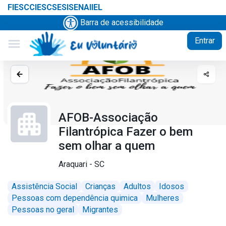
FIESC
CIESC
SESI
SENAI
IEL
Barra de acessibilidade
Entrar
menu
AFOB-Associação
Filantrópica Fazer o bem
sem olhar a quem
Araquari - SC
Assistência Social
Crianças
Adultos
Idosos
Pessoas com dependência quimica
Mulheres
Pessoas no geral
Migrantes