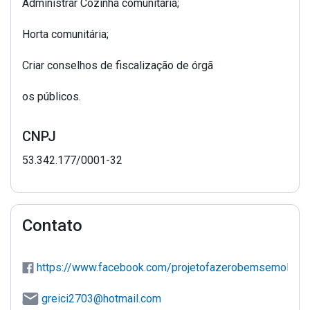
Administrar Cozinha comunitária;
Horta comunitária;
Criar conselhos de fiscalização de órgã
os públicos.
CNPJ
53.342.177/0001-32
Contato
https://www.facebook.com/projetofazerobemsemolhar
mibextid=ZbWKwL
greici2703@hotmail.com