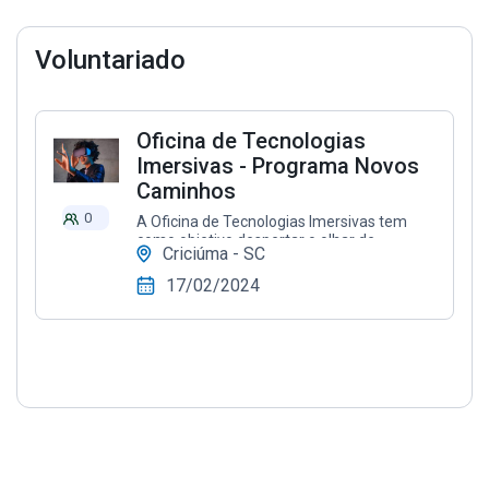
Voluntariado
Oficina de Tecnologias
Imersivas - Programa Novos
Caminhos
0
A Oficina de Tecnologias Imersivas tem
como objetivo despertar o olhar de
Criciúma - SC
crianças e adolescentes para essa área,
promovendo um espaço onde possam ter
17/02/2024
contato com tecnologias e entender suas
aplicações.