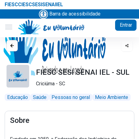
FIESC
CIESC
SESI
SENAI
IEL
Barra de acessibilidade
Entrar
menu
FIESC SESI SENAI IEL - SUL
Criciúma - SC
Educação
Saúde
Pessoas no geral
Meio Ambiente
Sobre